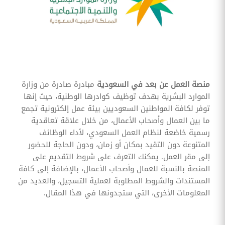
وقوائم
الاختيار
تحسين
متابعة
مهام
وقوائم
التحقق
الخاصة
بالموارد
منصة العمل عن بعد في السعودية
مبادرة صادرة من وزارة
البشرية
الموارد البشرية بهدف توظيف كوادرها الوطنية، حيث إنها
تتبع
توفر لكافة المواطنين السعوديين بيئة عمل إلكترونية تجمع
التأمين
ما بين العمال وأصحاب الأعمال، من خلال علاقة تعاقدية
الصحي
رسمية خاضعة لنظام العمل السعودي، لأداء الوظائف
المتنوعة دون التقيد بمكان أو زمان، ودون الحاجة للحضور
قم بتتبع
طلبات
إلى مقر العمل. يمكنك التعرف على شروط التقديم على
استرداد
المنصة بالنسبة للعمال وأصحاب الأعمال، بالإضافة إلى كافة
تكاليف
الرعاية
المستندات والشروط المطلوبة لعملية التسجيل، والعديد من
المعلومات الأخرى، التي ستجدونها في هذا المقال.