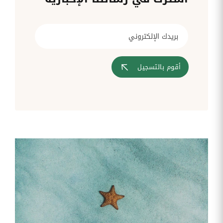
قم بإدارة
تحويل
متابعة
الشركات
الوثائق
طلبات
أفضل
الإدارية
تدخلات
لمسارات
بشكل
تكنولوجيا
تدريب
عمليات
أوتوماتيكي
المعلومات
موظفيك
المصادقة
إلى
تنسيقات
رقمية
أقوم بالتسجيل
مراقبة
تقارير
آراء
الدخول
النفقات
الموظفين
رقمنة إدارة
جس نبض
تقارير
موظفيك
النفقات
الرواتب
و
التعويض
اعداد
الرواتب
بشكل
أسهل
المهام