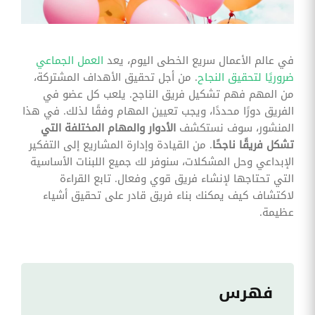
وقوائم
الاختيار
تحسين
متابعة
في عالم الأعمال سريع الخطى اليوم، يعد
العمل الجماعي
مهام
ضروريًا لتحقيق النجاح
. من أجل تحقيق الأهداف المشتركة،
وقوائم
التحقق
من المهم فهم تشكيل فريق الناجح. يلعب كل عضو في
الخاصة
الفريق دورًا محددًا، ويجب تعيين المهام وفقًا لذلك. في هذا
بالموارد
البشرية
المنشور، سوف نستكشف
الأدوار والمهام المختلفة التي
تشكل فريقًا ناجحًا
. من القيادة وإدارة المشاريع إلى التفكير
تتبع
الإبداعي وحل المشكلات، سنوفر لك جميع اللبنات الأساسية
التأمين
التي تحتاجها لإنشاء فريق قوي وفعال. تابع القراءة
الصحي
لاكتشاف كيف يمكنك بناء فريق قادر على تحقيق أشياء
قم بتتبع
عظيمة.
طلبات
استرداد
تكاليف
الرعاية
فهرس