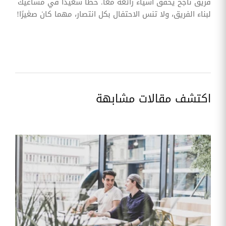
فريق ناجح يحقق أشياء رائعة معًا. حظًا سعيدًا في مساعيك
لبناء الفريق، ولا تنس الاحتفال بكل انتصار، مهما كان صغيرًا!
اكتشف مقالات مشابهة