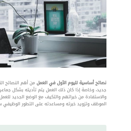
المهام وقوائم الاختيار
تحسين متابعة مهام وقوائم التحقق الخاصة
بالموارد البشرية
تتبع التأمين الصحي
قم بتتبع طلبات استرداد تكاليف الرعاية
نصائح أساسية لليوم الأول في العمل
من أهم النصائح ال
جديد، وخاصة إذا كان ذلك العمل يتم تأديته بشكل جماعي
والاستفادة من خبراتهم والتكيف مع الوضع الجديد للعمل،
الموظف وتزويد خبرته ومساعدته على التطور الوظيفي سري