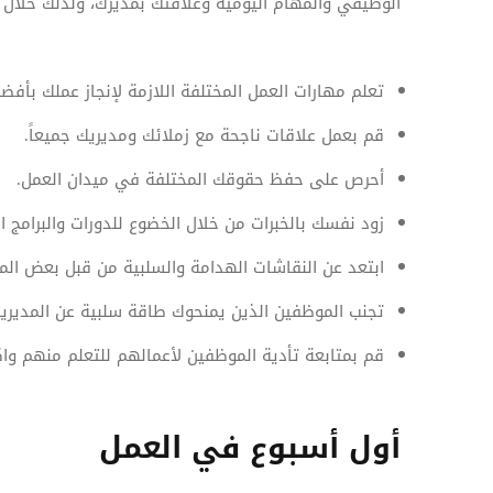
الوظيفي والمهام اليومية وعلاقتك بمديرك، ولذلك خلال الـ 90 يوم الأولى من التحاقك بعملك الجديد أحرص
تعلم مهارات العمل المختلفة اللازمة لإنجاز عملك بأف
قم بعمل علاقات ناجحة مع زملائك ومديريك جميعاً.
أحرص على حفظ حقوقك المختلفة في ميدان العمل.
زود نفسك بالخبرات من خلال الخضوع للدورات والبرامج ال
ابتعد عن النقاشات الهدامة والسلبية من قبل بعض الم
تجنب الموظفين الذين يمنحوك طاقة سلبية عن المديرين
قم بمتابعة تأدية الموظفين لأعمالهم للتعلم منهم و
أول أسبوع في العمل