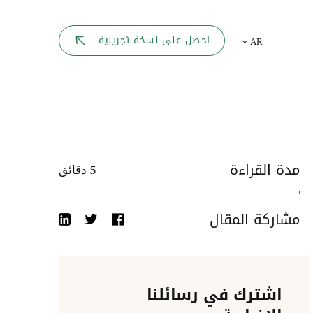
بوابة الموظف
احصل على نسخة تجريبية
AR
يك
لوحه القيادة
تقارير الموارد البشرية
ل كل موظف
ربط المواقع
ات إلى
مدة القراءة
5
دقائق
أحداث الشركة
مشاركة المقال
دليل الشركات
عمليات المصادقة
اشترك في رسائلنا