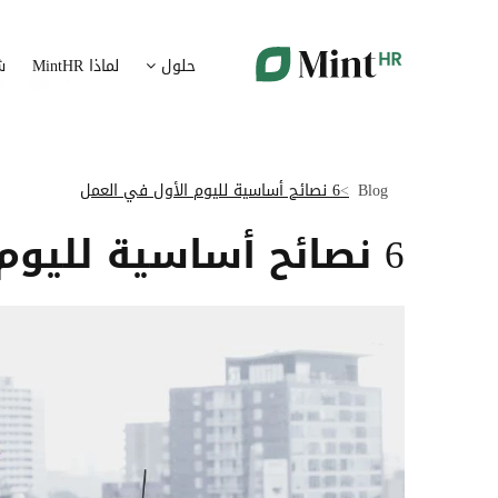
شؤون الموظفين
ت
حلول
لماذا MintHR
ش
بيانات الموارد البشرية ممركزة في بوابة واحدة
قم برقمنة 
الإجازات و الغيابات
إ
قم برقمنة إدارة الإجازات و الغيابات
قم بتسهيل
Blog
6 نصائح أساسية لليوم الأول في العمل
ت
تدبير الوثائق
6 نصائح أساسية لليوم الأول في العمل
ضمان متاب
قم بإدارة الوثائق الإدارية بشكل أوتوماتيكي
تقارير النفقات
آ
رقمنة إدارة تقارير النفقات
جس نبض 
الرواتب و التعويض
اعداد الرواتب بشكل أسهل