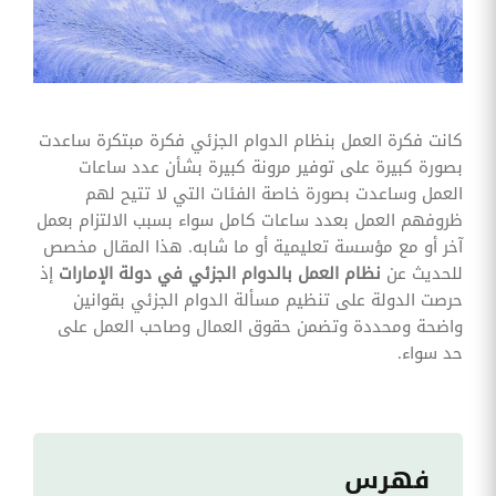
وقوائم
الاختيار
تحسين
متابعة
مهام
وقوائم
كانت فكرة العمل بنظام الدوام الجزئي فكرة مبتكرة ساعدت
التحقق
الخاصة
بصورة كبيرة على توفير مرونة كبيرة بشأن عدد ساعات
بالموارد
العمل وساعدت بصورة خاصة الفئات التي لا تتيح لهم
البشرية
ظروفهم العمل بعدد ساعات كامل سواء بسبب الالتزام بعمل
تتبع
آخر أو مع مؤسسة تعليمية أو ما شابه. هذا المقال مخصص
التأمين
للحديث عن
نظام العمل بالدوام الجزئي في دولة الإمارات
إذ
الصحي
حرصت الدولة على تنظيم مسألة الدوام الجزئي بقوانين
قم بتتبع
واضحة ومحددة وتضمن حقوق العمال وصاحب العمل على
طلبات
حد سواء.
استرداد
تكاليف
الرعاية
فهرس