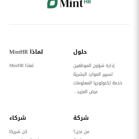
حلول
لماذا MintHR
إدارة شؤون الموظفين
لماذا MintHR
تسيير الموارد البشرية
خدمة تكنولوجيا المعلومات
عرض المزيد...
شركة
شركاء
من نحن؟
كن شريكا