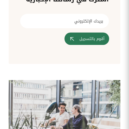
قم بإدارة
تحويل
متابعة
الشركات
الوثائق
طلبات
أفضل
الإدارية
تدخلات
لمسارات
بشكل
تكنولوجيا
تدريب
عمليات
أوتوماتيكي
المعلومات
موظفيك
المصادقة
إلى
تنسيقات
رقمية
أقوم بالتسجيل
مراقبة
تقارير
آراء
الدخول
النفقات
الموظفين
رقمنة إدارة
جس نبض
تقارير
موظفيك
النفقات
الرواتب
و
التعويض
اعداد
الرواتب
بشكل
أسهل
المهام