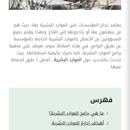
وقوائم
الاختيار
تحسين
متابعة
يعتمد نجاح المؤسسات على الموارد البشرية بها، حيث هم
مهام
من ينهضون بها أو يأخذونها إلى القاع؛ ولهذا يهتم جميع
وقوائم
التحقق
المسؤولين عن الأعمال بالموارد البشرية الخاصة بالمؤسسة
الخاصة
عن طريق البرامج. في هذه المقالة سوف نعرفك على ماهية
بالموارد
البشرية
برامج الموارد البشرية، كما نخبرك بكيفية استغلالها، حيث
نتحدث بالتحديد حول
الموارد البشرية
.. أفضل 5 طرق للحفاظ
تتبع
عليها.
التأمين
الصحي
قم بتتبع
طلبات
استرداد
تكاليف
فهرس
الرعاية
ما هي برامج الموارد البشرية؟
أهداف إدارة الموارد البشرية