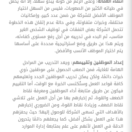
انتقاء العمالة:
وعلى الرغم من كونه يبدو سهلًا، إلا أنه يحمل
في طياته الكثير من الصعوبات، فليس من السهل اختيار
الموظف الأفضل للشركة من ضمن عدد كبير، وإمكانيات
مختلفة، وخبرات متفاوتة، وفي حالة عدم إتقان هذه الخطوة
تتحمل الشركة بعض النفقات في توظيف الشخص الغير
مناسب، ثم البدء في تدريبه من أجل رفع مستوى كفاءته،
ويتم هذا عن طريق وضع استراتيجية محددة على أساسها
يتم اختيار الموظف الأنسب والأفضل.
إعداد الموظفين وتقييمهم:
ويعد التدريب من المراحل
الهامة للغاية، فمن الصعب الحصول على موظفين ذوي
خبرات دائمًا، ولكن يمكن تدريب الموظفين الجدد وتعليمهم
كافة قواعد العمل وستُكتسب الخبرة مع الوقت، أما التقييم
فيكون عن طريق متابعة أداء الموظفين ومعرفة نقاط
الضعف والقوة، ثم إخبارهم بها من أجل العمل على تلاشي
نقاط الضعف، وزيادة نقاط القوة، ومن الضروري إخبارهم
بالأهداف التي تسعى الشركة للوصول إليها؛ حيث يحفزهم
هذا على العمل بشكل أفضل، كما يجعلهم دائمًا يتحرون
الدقة في العمل لأنهم على علم بمتابعة إدارة الموارد