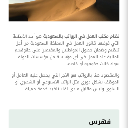
وقوائم
الاختيار
تحسين
متابعة
مهام
وقوائم
نظام مكتب العمل في الرواتب بالسعودية
هو أحد الأنظمة
التحقق
الخاصة
التي فرضها قانون العمل في المملكة السعودية من أجل
بالموارد
تنظيم وضمان حصول المواطنين والمقيمين على حقوقهم
البشرية
المالية عند العمل في أي مؤسسة من مؤسسات الدولة
تتبع
سواء كانت حكومية أو خاصة.
التأمين
الصحي
والمقصود هنا بالرواتب هو الأجر التي يحصل عليه العامل أو
الموظف بشكل دوري مثل الراتب الأسبوعي أو الشهري أو
قم بتتبع
طلبات
السنوي وليس مقابل مادي لقاء تنفيذ خدمة معينة.
استرداد
تكاليف
الرعاية
فهرس