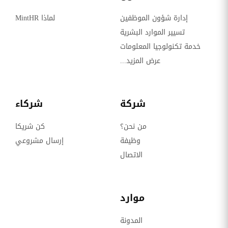
إدارة شؤون الموظفين
لماذا MintHR
تسيير الموارد البشرية
خدمة تكنولوجيا المعلومات
عرض المزيد...
شركة
شركاء
من نحن؟
كن شريكا
وظيفة
إرسال مشروعي
الاتصال
موارد
المدونة