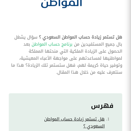
وقوائم
الاختيار
تحسين
متابعة
مهام
وقوائم
هل تستمر زيادة حساب المواطن السعودي ؟
سؤال يشغل
التحقق
الخاصة
بال جميع المستفيدين من
برنامج حساب المواطن
بعد
بالموارد
الحصول على الزيادة الملكية التي منحتها المملكة
البشرية
لمواطنيها لمساعدتهم على مواجهة الأعباء المعيشية،
تتبع
وتوفير حياة كريمة لهم، فهل ستستمر تلك الزيادة؟ هذا ما
التأمين
سنتعرف عليه من خلال هذا المقال.
الصحي
قم بتتبع
طلبات
استرداد
تكاليف
الرعاية
فهرس
هل تستمر زيادة حساب المواطن
السعودي ؟