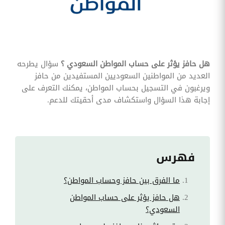
وقوائم
الاختيار
تحسين
متابعة
مهام
وقوائم
هل حافز يؤثر على حساب المواطن السعودي ؟
سؤال يطرحه
التحقق
الخاصة
العديد من المواطنين السعوديين المستفيدين من حافز
بالموارد
ويرغبون في التسجيل بحساب المواطن، يمكنك التعرف على
البشرية
إجابة هذا السؤال واستكشاف مدى أحقيتك للدعم.
تتبع
التأمين
الصحي
قم بتتبع
طلبات
فهرس
استرداد
تكاليف
الرعاية
ما الفرق بين حافز وحساب المواطن؟
هل حافز يؤثر على حساب المواطن
السعودي؟