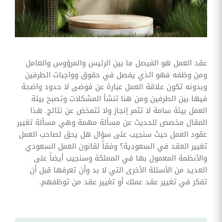
وقوائم
الاختيار
تحسين
متابعة
مهام
وقوائم
عقد العمل هو الفيصل ما بين الرئيس والمرؤوس والعامل
التحقق
الخاصة
ومن وظفه فهو الذي يفصل في حقوق وواجبات الطرفين
بالموارد
وبدونه تكون علاقة العمل عبارة عن فوضى لا حدود واضحة
البشرية
فيها بين الطرفين ومن هنا تنشأ المشكلات وتصبح بيئة
تتبع
العمل بيئة سامة لا تثمر إنجاز ولا تتمخض عن نتائج. هذا
التأمين
المقال مخصص للحديث عن مسألة مهمة وهي مسألة تغيير
الصحي
عقود العمل حيث سنجيب على سؤال هل يحق لصاحب العمل
قم بتتبع
تغيير العقد في السعودية؟ وفقاً لقانون العمل السعودي
طلبات
والأنظمة المعمول بها في المملكة وسنجيب أيضاً على
استرداد
تكاليف
العديد من الأسئلة الأخرى التي لا بد وأن تعرفها قبل أن
الرعاية
تفكر في تغيير عقد عملك أو تغيير عقد من توظفهم.