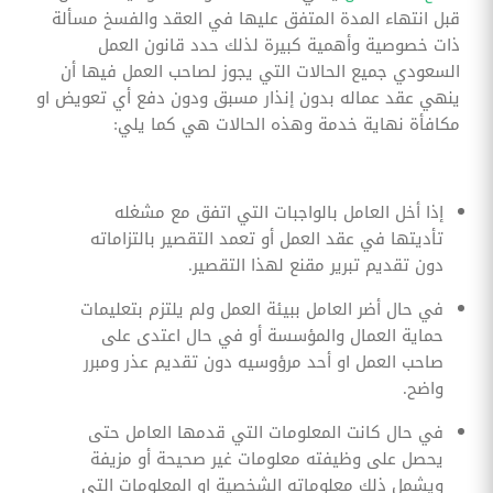
قبل انتهاء المدة المتفق عليها في العقد والفسخ مسألة
ذات خصوصية وأهمية كبيرة لذلك حدد قانون العمل
السعودي جميع الحالات التي يجوز لصاحب العمل فيها أن
ينهي عقد عماله بدون إنذار مسبق ودون دفع أي تعويض او
مكافأة نهاية خدمة وهذه الحالات هي كما يلي:
إذا أخل العامل بالواجبات التي اتفق مع مشغله
تأديتها في عقد العمل أو تعمد التقصير بالتزاماته
دون تقديم تبرير مقنع لهذا التقصير.
‏في حال أضر العامل ببيئة العمل ولم يلتزم بتعليمات
حماية العمال والمؤسسة أو في حال اعتدى على
صاحب العمل او أحد مرؤوسيه دون تقديم عذر ومبرر
واضح.
‏في حال كانت المعلومات التي قدمها العامل حتى
يحصل على وظيفته معلومات غير صحيحة أو مزيفة
ويشمل ذلك معلوماته الشخصية او المعلومات التي