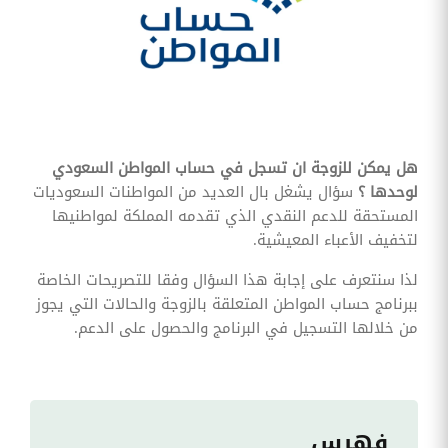
وقوائم
الاختيار
تحسين
متابعة
مهام
وقوائم
التحقق
الخاصة
بالموارد
هل يمكن للزوجة ان تسجل في حساب المواطن السعودي
البشرية
لوحدها ؟
سؤال يشغل بال العديد من المواطنات السعوديات
تتبع
المستحقة للدعم النقدي الذي تقدمه المملكة لمواطنيها
التأمين
لتخفيف الأعباء المعيشية.
الصحي
لذا سنتعرف على إجابة هذا السؤال وفقا للتصريحات الخاصة
قم بتتبع
ببرنامج حساب المواطن المتعلقة بالزوجة والحالات التي يجوز
طلبات
استرداد
من خلالها التسجيل في البرنامج والحصول على الدعم.
تكاليف
الرعاية
فهرس