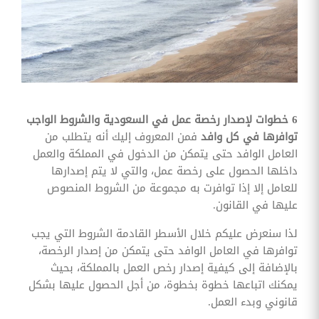
وقوائم
الاختيار
تحسين
متابعة
مهام
وقوائم
التحقق
الخاصة
بالموارد
6 خطوات لإصدار رخصة عمل في السعودية والشروط الواجب
البشرية
توافرها في كل وافد
فمن المعروف إليك أنه يتطلب من
تتبع
العامل الوافد حتى يتمكن من الدخول في المملكة والعمل
التأمين
داخلها الحصول على رخصة عمل، والتي لا يتم إصدارها
الصحي
للعامل إلا إذا توافرت به مجموعة من الشروط المنصوص
عليها في القانون.
قم بتتبع
طلبات
استرداد
لذا سنعرض عليكم خلال الأسطر القادمة الشروط التي يجب
تكاليف
توافرها في العامل الوافد حتى يتمكن من إصدار الرخصة،
الرعاية
بالإضافة إلى كيفية إصدار رخص العمل بالمملكة، بحيث
يمكنك اتباعها خطوة بخطوة، من أجل الحصول عليها بشكل
قانوني وبدء العمل.