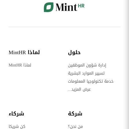
حلول
لماذا MintHR
إدارة شؤون الموظفين
لماذا MintHR
تسيير الموارد البشرية
خدمة تكنولوجيا المعلومات
عرض المزيد...
شركة
شركاء
من نحن؟
كن شريكا