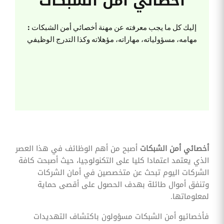
أخصائي أمن الشبكات
وقوائم
الاختيار
إليك كل ما يجب معرفته عن مهنة أخصائي أمن الشبكات :
تحسين
متابعة
مهامه، مسؤولياته، مهاراته، مؤهلاته وكذا التدرج الوظيفي
مهام
وقوائم
التحقق
الخاصة
بالموارد
البشرية
تتبع
التأمين
الصحي
قم بتتبع
أخصائي أمن الشبكات
أصبح من أهم الوظائف في هذا العصر
طلبات
استرداد
الذي يعتمد اعتمادا كليا على التكنولوجيا، حيث أصبحت كافة
تكاليف
الشركات اليوم تبحث عن متخصصين في أمان الشركات
الرعاية
وتنفق أموال طائلة بهدف الحصول على أقصى حماية
لمعلوماتها.
فأخصائيو أمن الشبكات مسؤولون باكتشاف التهديدات