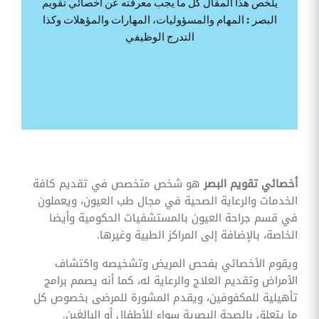
يلخص هذا المقال كل ما يجب معرفته عن أخصائي تقويم
وقوائم
البصر : المهام والمسؤوليات، المهارات والمؤهلات وكذا
الاختيار
التدرج الوظيفي
تحسين
متابعة
مهام
وقوائم
التحقق
الخاصة
بالموارد
البشرية
تتبع
التأمين
الصحي
أخصائي تقويم البصر
هو شخص متخصص في تقديم كافة
الخدمات والرعاية الصحية في مجال طب العيون، ويعملون
قم بتتبع
طلبات
في قسم جراحة العيون بالمستشفيات الحكومية وأيضا
استرداد
الخاصة، بالإضافة إلى المراكز الطبية وغيرها.
تكاليف
الرعاية
ويقوم الأخصائي بفحص المريض وتشخيصه واكتشاف
الأمراض وتقديم العلاج والرعاية له، كما أنه يصمم برامج
تأهيلية للمكفوفين، ويقدم المشورة للمرضى بخصوص كل
ما يتعلق بالصحة البصرية سواء للأطفال أو البالغين.