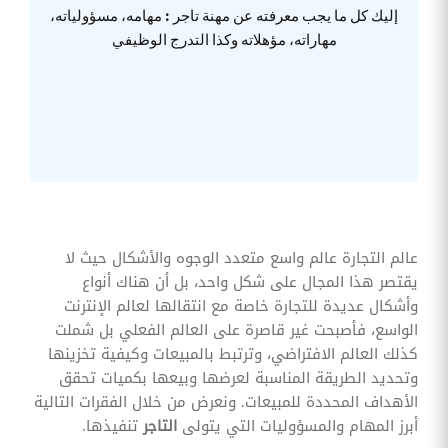
وقوائم
إليك كل ما يجب معرفته عن مهنة تاجر : مهامه، مسؤولياته،
الاختيار
مهاراته، مؤهلاته وكذا التدرج الوظيفي
تحسين
متابعة
مهام
وقوائم
التحقق
الخاصة
بالموارد
البشرية
تتبع
التأمين
الصحي
عالم التجارة عالم واسع متعدد الوجوه والأشكال حيث لا
يقتصر هذا المجال على شكل واحد، بل أن هناك أنواع
قم بتتبع
طلبات
وأشكال عديدة للتجارة خاصة مع انتقالها لعالم الإنترنت
استرداد
الواسع، فأصبحت غير قاصرة على العالم الفعلي بل شملت
تكاليف
الرعاية
كذلك العالم الافتراضي، وترتبط بالمبيعات وكيفية تخزينها
وتحديد الطريقة المناسبة لعرضها وبيعها بكميات تحقق
الأهداف المحددة للمبيعات. ونعرض من خلال الفقرات التالية
أبرز المهام والمسؤوليات التي يتولى
التاجر
تنفيذها.