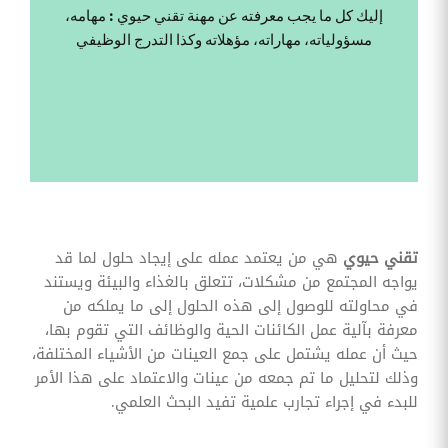
وقوائم
إليك كل ما يجب معرفته عن مهنة تقني حيوي : مهامه،
الاختيار
مسؤولياته، مهاراته، مؤهلاته وكذا التدرج الوظيفي
تحسين
متابعة
مهام
وقوائم
التحقق
الخاصة
بالموارد
البشرية
تتبع
التأمين
الصحي
تقني حيوي
هي من يعتمد عمله على إيجاد حلول لما قد
يواجه المجتمع من مشكلات، تتعلق بالغذاء والبيئة ويستند
قم بتتبع
طلبات
في محاولته للوصول إلى هذه الحلول إلى ما يملكه من
استرداد
معرفة بآلية عمل الكائنات الحية والوظائف التي تقوم بها،
تكاليف
الرعاية
حيث أن عمله يشتمل على جمع العينات من الأشياء المختلفة،
وذلك لتحليل ما تم جمعه من عينات والاعتماد على هذا الأمر
للبدء في إجراء تجارب علمية تفيد البحث العلمي.