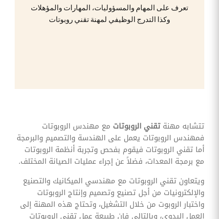
وقوائم
تعرف على المهام والمسؤوليات، المهارات والمؤهلات
الاختيار
وكذا التدرج الوظيفي لمهنة تقني روبوتات
تحسين
متابعة
مهام
وقوائم
التحقق
الخاصة
بالموارد
البشرية
تتبع
التأمين
الصحي
تتشابه مهنة
تقني الروبوتات
مع مهندس الروبوتات
فمهندس الروبوتات يعمل على الهندسة والتصميم والبرمجة
قم بتتبع
طلبات
أما تقني الروبوتات فيقوم بفحص وتجربة أنظمة الروبوتات
استرداد
مع برمجة المعدات، فضلاً عن إجراء عمليات الصيانة المختلف.
تكاليف
الرعاية
ويتعاون تقني الروبوتات مع مهندسي الميكانيك والتصنيع
والإلكترونيات من أجل تصنيع وتصميم وإنتاج الروبوتات
واختبار الروبوت من خلال التشغيل، وتحتاج هذه المهنة إلى
العمل اليدوي، وبالتالي فإن طبيعة عمل تقني الروبوتات