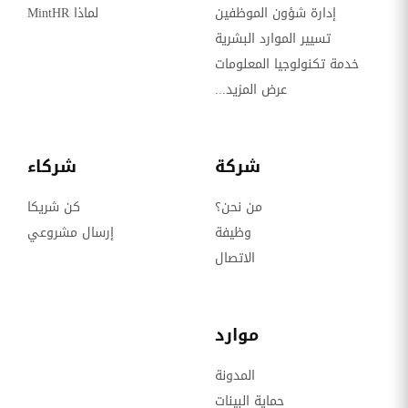
إدارة شؤون الموظفين
لماذا MintHR
تسيير الموارد البشرية
خدمة تكنولوجيا المعلومات
عرض المزيد...
شركة
شركاء
من نحن؟
كن شريكا
وظيفة
إرسال مشروعي
الاتصال
موارد
المدونة
حماية البينات