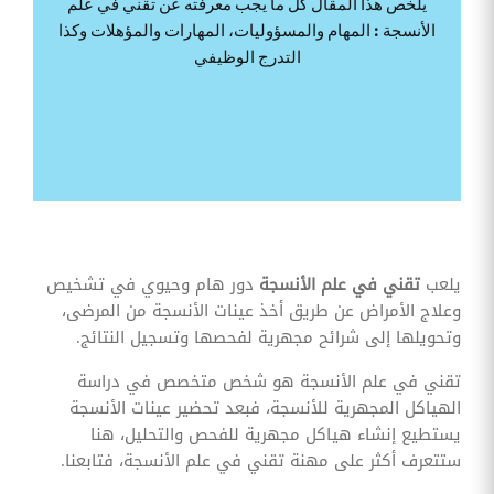
يلخص هذا المقال كل ما يجب معرفته عن تقني في علم
وقوائم
الأنسجة : المهام والمسؤوليات، المهارات والمؤهلات وكذا
الاختيار
التدرج الوظيفي
تحسين
متابعة
مهام
وقوائم
التحقق
الخاصة
بالموارد
البشرية
تتبع
التأمين
الصحي
يلعب
تقني في علم الأنسجة
دور هام وحيوي في تشخيص
وعلاج الأمراض عن طريق أخذ عينات الأنسجة من المرضى،
قم بتتبع
طلبات
وتحويلها إلى شرائح مجهرية لفحصها وتسجيل النتائج.
استرداد
تكاليف
تقني في علم الأنسجة هو شخص متخصص في دراسة
الرعاية
الهياكل المجهرية للأنسجة، فبعد تحضير عينات الأنسجة
يستطيع إنشاء هياكل مجهرية للفحص والتحليل، هنا
ستتعرف أكثر على مهنة تقني في علم الأنسجة، فتابعنا.