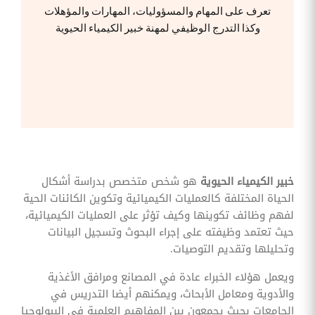
وقوائم
تعرف على المهام والمسؤوليات، المهارات والمؤهلات
الاختيار
وكذا التدرج الوظيفي لمهنة خبير الكيمياء الحيوية
تحسين
متابعة
مهام
وقوائم
التحقق
الخاصة
بالموارد
البشرية
تتبع
التأمين
الصحي
خبير الكيمياء الحيوية
هو شخص متخصص بدراسة أشكال
الحياة المختلفة كالعمليات الكيميائية وتكوين الكائنات الحية
قم بتتبع
طلبات
لفهم وظائف تكوينها وكيف تؤثر على العمليات الكيميائية،
استرداد
حيث تعتمد وظيفته على إجراء البحوث وتسجيل البيانات
تكاليف
الرعاية
وتحليلها وتقديم التوصيات.
ويعمل هؤلاء الخبراء عادة في المصانع ومرافق الأغذية
والأدوية ومعامل الأبحاث، ويمكنهم أيضا التدريس في
الجامعات بحيث يجمعون بين المفاهيم العلمية في البيولوجيا