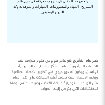
يلخص هذا المقال كل ما يجب معرفته عن خبير علم
وقوائم
التشريح : المهام والمسؤوليات، المهارات والمؤهلات وكذا
الاختيار
التدرج الوظيفي
تحسين
متابعة
مهام
وقوائم
التحقق
الخاصة
بالموارد
البشرية
تتبع
التأمين
الصحي
خبير علم التشريح
هو عالم بيولوجي يقوم بدراسة بنية
الكائنات الحية ويركز على الشكل والوظيفة التشريحية
قم بتتبع
طلبات
للإنسان، ويكون له دور حيوي في تطوير الأعضاء الصناعية
استرداد
وزراعة الأعضاء، حيث تعتمد أغلب المجالات على هذا العلم،
تكاليف
الرعاية
مثل الجراحات التجميلية وزراعة الأعضاء وغيرها، وتسير وفقا
للاكتشافات التي يتوصل إليها الخبراء.