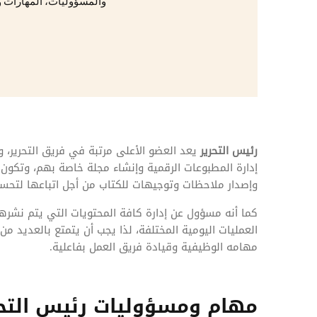
المهام وقوائم الاختيار
والمسؤوليات، المهارات و
تحسين متابعة مهام وقوائم التحقق الخاصة
بالموارد البشرية
تتبع التأمين الصحي
قم بتتبع طلبات استرداد تكاليف الرعاية
رئيس التحرير
يعد العضو الأعلى مرتبة في فريق التحرير،
إدارة المطبوعات الرقمية وإنشاء مجلة خاصة بهم، وتكون 
وإصدار ملاحظات وتوجيهات للكتاب من أجل اتباعها لتحسي
كما أنه مسؤول عن إدارة كافة المحتويات التي يتم نشرها،
العمليات اليومية المختلفة، لذا يجب أن يتمتع بالعديد من 
مهامه الوظيفية وقيادة فريق العمل بفاعلية.
مهام ومسؤوليات رئيس التحر