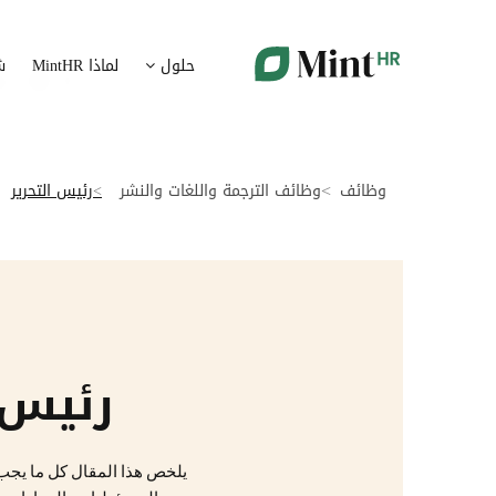
شؤون الموظفين
ت
حلول
لماذا MintHR
ش
بيانات الموارد البشرية ممركزة في بوابة واحدة
قم برقمنة 
الإجازات و الغيابات
إ
قم برقمنة إدارة الإجازات و الغيابات
قم بتسهيل
وظائف
وظائف الترجمة واللغات والنشر
رئيس التحرير
ت
تدبير الوثائق
ضمان متاب
قم بإدارة الوثائق الإدارية بشكل أوتوماتيكي
تقارير النفقات
آ
رقمنة إدارة تقارير النفقات
جس نبض 
رئيس ا
الرواتب و التعويض
اعداد الرواتب بشكل أسهل
يلخص هذا المقال كل ما يجب 