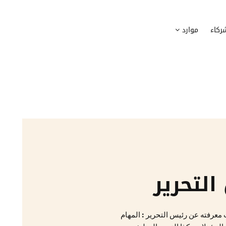
وظيف
أجهزة
ركاء
موارد
عملية التوظيف الخاصة بك
إدارة أسطول الاعلاميات الخاصة بموظف
بسهولة
دماج الموظفين الجدد
برامج
 ادماج موظفيك الجدد
وضع قائمة البرامج المستخدمة من قب
كوين
تتبع التدخلات
عة أفضل لمسارات تدريب موظفيك
تحويل طلبات تدخلات تكنولوجيا المعلوم
تنسيقات رقمية
راء الموظفين
موظفيك
لتحرير
معرفته عن رئيس التحرير : المهام