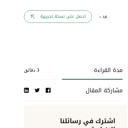
بوابة الموظف
احصل على نسخة تجريبية
AR
يك
لوحه القيادة
تقارير الموارد البشرية
ل كل موظف
ربط المواقع
ات إلى
مدة القراءة
3
دقائق
أحداث الشركة
مشاركة المقال
دليل الشركات
عمليات المصادقة
اشترك في رسائلنا