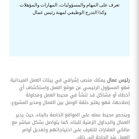
وقوائم
تعرف على المهام والمسؤوليات، المهارات والمؤهلات
الاختيار
وكذا التدرج الوظيفي لمهنة رئيس عمال
تحسين
متابعة
مهام
وقوائم
التحقق
الخاصة
بالموارد
البشرية
تتبع
التأمين
الصحي
رئيس عمال
يمتلك منصب إشرافي في بيئات العمل الميدانية
فهو المسؤول الرئيسي عن موقع العمل واستكشاف أي
قم بتتبع
طلبات
أخطاء أو مشاكل قد تنشأ في محيط العمل ومحاولة
استرداد
إصلاحها، فهو يعتبر حلقة الوصل بين العمال ومدير المشروع.
تكاليف
الرعاية
وينحصر محيط عمله على المواقع الخاصة بالبناء، حيث يدير
العمال والجداول الزمنية للبناء، كما يتواصل بشكل مباشر مع
مالكي العقارات للتعرف على احتياجاتهم وتعديل أوامر
العمل عند الحاجة إلى ذلك.