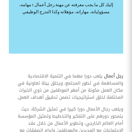
وقوائم
إليك كل ما يجب معرفته عن مهنة رجل أعمال : مهامه،
الاختيار
مسؤولياته، مهاراته، مؤهلاته وكذا التدرج الوظيفي
تحسين
متابعة
مهام
وقوائم
التحقق
الخاصة
بالموارد
البشرية
تتبع
التأمين
الصحي
رجل أعمال
يلعب دورا مهما في التنمية الاقتصادية
والمساهمة في تطور المجتمع، ويخلق بيئة تعاونية في
قم بتتبع
طلبات
مكان العمل مكونة من أمهر الموظفين من ذوي الخبرات
استرداد
المختلفة لخلق استراتيجيات تضمن تحقيق أهداف العمل.
تكاليف
الرعاية
ويلعب رجال الأعمال دورا كبيرا في تمثيل الشركة، حيث
يتمحور دورهم على التفكير والتخطيط وتمثيل المؤسسة
أمام العالم الخارجي، وتطوير الأعمال من خلال عقد
الاجتماعات مع المديرين والموظفين وإبرام الصفقات مع