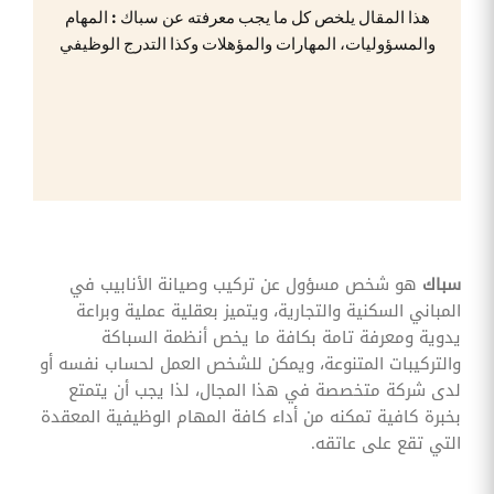
وقوائم
هذا المقال يلخص كل ما يجب معرفته عن سباك : المهام
الاختيار
والمسؤوليات، المهارات والمؤهلات وكذا التدرج الوظيفي
تحسين
متابعة
مهام
وقوائم
التحقق
الخاصة
بالموارد
البشرية
تتبع
التأمين
الصحي
سباك
هو شخص مسؤول عن تركيب وصيانة الأنابيب في
المباني السكنية والتجارية، ويتميز بعقلية عملية وبراعة
قم بتتبع
طلبات
يدوية ومعرفة تامة بكافة ما يخص أنظمة السباكة
استرداد
والتركيبات المتنوعة، ويمكن للشخص العمل لحساب نفسه أو
تكاليف
الرعاية
لدى شركة متخصصة في هذا المجال، لذا يجب أن يتمتع
بخبرة كافية تمكنه من أداء كافة المهام الوظيفية المعقدة
التي تقع على عاتقه.