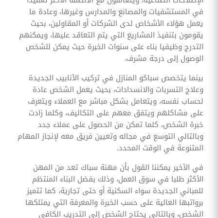
الإصلاحات الصناعية، ويتعاملون مع الأنظمة الأكثر تعقيدا
في المستشفيات والمصانع والمدارس وغيرها، وعادة ما
يعمل هؤلاء الأشخاص لدى الشركات أو المقاولين، بحيث
يقومون بتنفيذ المشاريع التي يتم التعاقد عليها، ويمكنهم
التدرج وظيفيا بناء على سنوات الخبرة حيث يمكن للشخص
الوصول إلى درجة مشرف.
بينما يتخصص سباكو المنازل في تركيب الأنابيب الجديدة
وعلاج التسربات والانسدادات، بحيث يعمل الشخص عادة
لحساب نفسه، ويتعامل بشكل مباشر مع العملاء ويتعرف
على مشاكلهم ويتفق معهم على التكاليف، وكلما زادت
خبرة الشخص، كلما تمكن من الحصول على عملاء جدد
وبالتالي التوسع في مجاله وتعيين فريق معه لإنجاز المهام
المتنوعة في الوقت المحدد.
في الأخير يمكننا القول بأن مهنة سباك تعد من المهن
الأكثر طلبا في سوق العمل، وذلك بفضل البناء المنتظم
للمباني الجديدة سواء السكنية أو حتى تجارية، كما تتميز
برواتبها العالية على حسب الخبرة والمعرفة التي يمتلكها
الشخص، وبالتالي يحتاج الشخص إلى التدريب الكافي