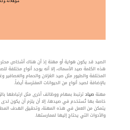
المهام وقوائم الاختيار
مؤهلاته وكذ
تحسين متابعة مهام وقوائم التحقق الخاصة
بالموارد البشرية
تتبع التأمين الصحي
قم بتتبع طلبات استرداد تكاليف الرعاية
الصيد قد يكون هواية أو مهنة إذ أن هناك أشخاص محترف
هذه الكلمة صيد الأسماك، إلا أنه يوجد أنواع مختلفة لل
المختلفة والطيور مثل صيد الغزلان والحمام والعصافير وغ
بالإضافة لصيد أنواع من الحيوانات المفترسة أيضاً.
مهنة
صياد
ترتبط بمهام ووظائف أخرى مثل ارتباطها بالزر
خاصة بها تُستخدم في صيدها، إلا أن يلزم أن يكون لد
يتمكن من العمل في هذه المهنة، وتحقيق الهدف المطلوب
والأدوات التي يحتاج إليها لممارستها.