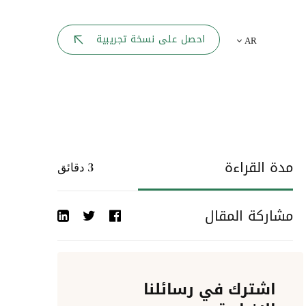
بوابة الموظف
احصل على نسخة تجريبية
AR
يك
لوحه القيادة
تقارير الموارد البشرية
ل كل موظف
ربط المواقع
ات إلى
مدة القراءة
3
دقائق
أحداث الشركة
مشاركة المقال
دليل الشركات
عمليات المصادقة
اشترك في رسائلنا