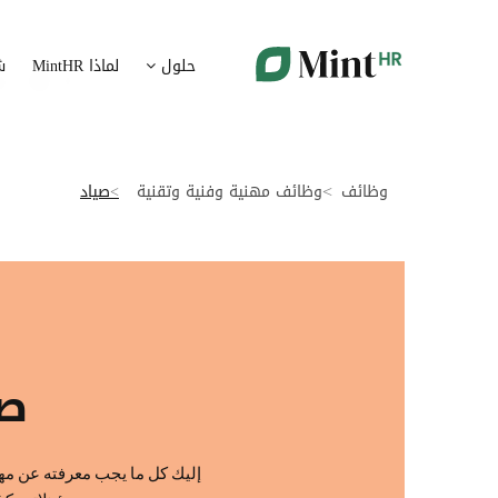
شؤون الموظفين
ت
حلول
لماذا MintHR
ش
بيانات الموارد البشرية ممركزة في بوابة واحدة
قم برقمنة 
الإجازات و الغيابات
إ
قم برقمنة إدارة الإجازات و الغيابات
قم بتسهيل
وظائف
وظائف مهنية وفنية وتقنية
صياد
ت
تدبير الوثائق
ضمان متاب
قم بإدارة الوثائق الإدارية بشكل أوتوماتيكي
تقارير النفقات
آ
رقمنة إدارة تقارير النفقات
جس نبض 
صي
الرواتب و التعويض
اعداد الرواتب بشكل أسهل
إليك كل ما يجب معرفته عن مهنة