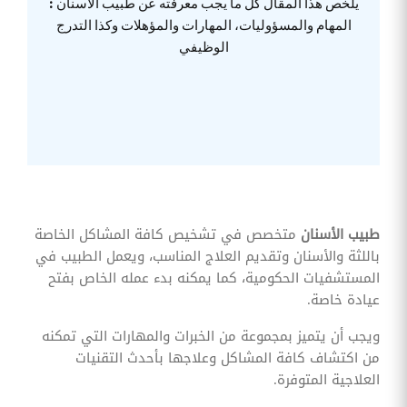
يلخص هذا المقال كل ما يجب معرفته عن طبيب الأسنان :
وقوائم
المهام والمسؤوليات، المهارات والمؤهلات وكذا التدرج
الاختيار
الوظيفي
تحسين
متابعة
مهام
وقوائم
التحقق
الخاصة
بالموارد
البشرية
تتبع
التأمين
الصحي
طبيب الأسنان
متخصص في تشخيص كافة المشاكل الخاصة
باللثة والأسنان وتقديم العلاج المناسب، ويعمل الطبيب في
قم بتتبع
طلبات
المستشفيات الحكومية، كما يمكنه بدء عمله الخاص بفتح
استرداد
عيادة خاصة.
تكاليف
الرعاية
ويجب أن يتميز بمجموعة من الخبرات والمهارات التي تمكنه
من اكتشاف كافة المشاكل وعلاجها بأحدث التقنيات
العلاجية المتوفرة.