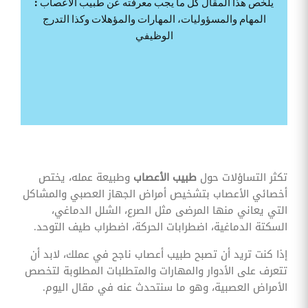
يلخص هذا المقال كل ما يجب معرفته عن طبيب الأعصاب :
وقوائم
المهام والمسؤوليات، المهارات والمؤهلات وكذا التدرج
الاختيار
الوظيفي
تحسين
متابعة
مهام
وقوائم
التحقق
الخاصة
بالموارد
البشرية
تتبع
التأمين
الصحي
تكثر التساؤلات حول
طبيب الأعصاب
وطبيعة عمله، يختص
أخصائي الأعصاب بتشخيص أمراض الجهاز العصبي والمشاكل
قم بتتبع
طلبات
التي يعاني منها المرضى مثل الصرع، الشلل الدماغي،
استرداد
السكتة الدماغية، اضطرابات الحركة، اضطراب طيف التوحد.
تكاليف
الرعاية
إذا كنت تريد أن تصبح طبيب أعصاب ناجح في عملك، لابد أن
تتعرف على الأدوار والمهارات والمتطلبات المطلوبة لتخصص
الأمراض العصبية، وهو ما سنتحدث عنه في مقال اليوم.