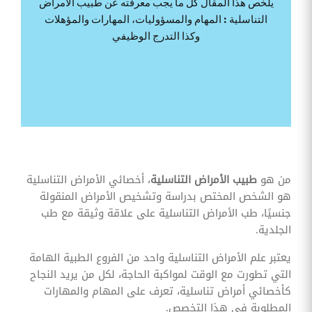
يلخص هذا المقال كل ما يجب معرفته عن طبيب الأمراض
وقوائم
التناسلية : المهام والمسؤوليات، المهارات والمؤهلات
الاختيار
وكذا التدرج الوظيفي
تحسين
متابعة
مهام
وقوائم
التحقق
الخاصة
بالموارد
البشرية
تتبع
التأمين
الصحي
من هو
طبيب الأمراض التناسلية
، أخصائي الأمراض التناسلية
هو الشخص المختص بدراسة وتشخيص الأمراض المنقولة
قم بتتبع
طلبات
جنسيًا، طب الأمراض التناسلية على علاقة وثيقة مع طب
استرداد
الجلدية.
تكاليف
الرعاية
يعتبر علم الأمراض التناسلية واحد من الفروع الطبية الهامة
التي تطورت مع الوقت لمواكبة الحاجة، لكل من يريد النجاح
كأخصائي أمراض تناسلية، تعرف على المهام والمهارات
المطلوبة في هذا التخصص.