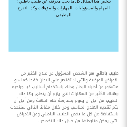
يلخص هذا المقال كل ما يجب معرفته عن طبيب باطني :
وقوائم
المهام والمسؤوليات، المهارات والمؤهلات وكذا التدرج
الاختيار
الوظيفي
تحسين
متابعة
مهام
وقوائم
التحقق
الخاصة
بالموارد
البشرية
تتبع
التأمين
الصحي
طبيب باطني
هو الشخص المسؤول عن علاج الكثير من
الأعراض المرضية والتي لا تقتصر على البطن فقط كما هو
قم بتتبع
طلبات
مشهور عن أطباء البطن وذلك باستخدام أساليب غير جراحية
استرداد
وهناك الكثير من المهارات التي يلزم أن يتحلى بها ذلك
تكاليف
الرعاية
الطبيب من أجل أن يقوم بممارسة تلك المهنة ومن أجل أن
يتم تقديم العلاج المناسب ومن خلال مقالنا التالي سنتحدث
باستفاضة عن كل ما يخص الطبيب الباطني وعن الأمراض
التي يمكن متابعتها من خلال ذلك التخصص.