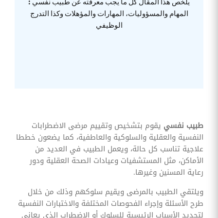
يلخص هذا المقال كل ما يجب معرفته عن طبيب نفسي :
وقوائم
المهام والمسؤوليات، المهارات والمؤهلات وكذا التدرج
الاختيار
الوظيفي
تحسين
متابعة
مهام
وقوائم
التحقق
الخاصة
بالموارد
البشرية
تتبع
التأمين
الصحي
طبيب نفسي
يقوم بتشخيص وتقييم مرضى الاضطرابات
النفسية والعقلية والسلوكية والعاطفية، كما يضعون خططا
قم بتتبع
طلبات
علاجية تناسب كل حالة، ويعمل الطبيب في العديد من
استرداد
الأماكن، مثل المستشفيات وعيادات الصحة العقلية ودور
تكاليف
الرعاية
رعاية المسنين وغيرها.
ويلتقي الطبيب بالمرضى ويقيم سلوكهم وذلك من خلال
طرح الأسئلة وإجراء الفحوصات المختلفة والاختبارات النفسية
لتحديد الأسباب الرئيسية للسلوك أو الاضطراب الذي يعاني