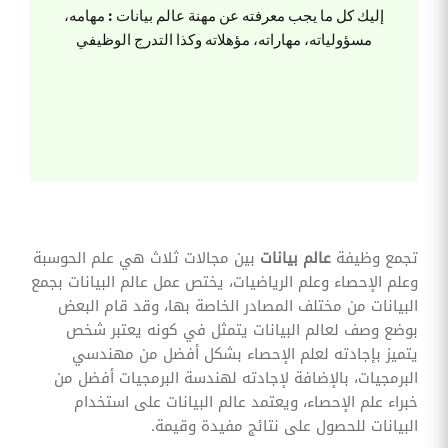
وقوائم
إليك كل ما يجب معرفته عن مهنة عالم بيانات : مهامه،
الاختيار
مسؤولياته، مهاراته، مؤهلاته وكذا التدرج الوظيفي
تحسين
متابعة
مهام
وقوائم
التحقق
الخاصة
بالموارد
البشرية
تتبع
التأمين
الصحي
تجمع وظيفة
عالم بيانات
بين مجالات ثلاث هي علم الحوسبة
وعلم الإحصاء وعلم الرياضيات، يختص عمل عالم البيانات بجمع
قم بتتبع
طلبات
البيانات من مختلف المصادر الخاصة بها، وقد قام البعض
استرداد
بوضع وصف لعالم البيانات يتمثل في كونه يعتبر شخص
تكاليف
الرعاية
يتميز بإجادته لعلم الإحصاء بشكل أفضل من مهندسي
البرمجيات، بالإضافة لإجادته لهندسة البرمجيات أفضل من
خبراء علم الإحصاء، ويعتمد عالم البيانات على استخدام
البيانات للحصول على نتائج مفيدة وقيمة.