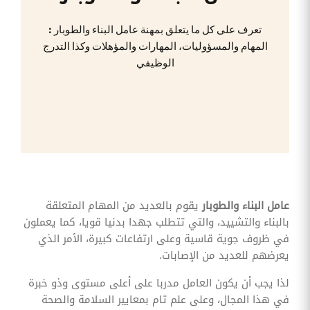
وقوائم
الاختيار
تعرف على كل ما يتعلق بمهنة عامل البناء والطوبار :
تحسين
المهام والمسؤوليات، المهارات والمؤهلات وكذا التدرج
متابعة
الوظيفي
مهام
وقوائم
التحقق
الخاصة
بالموارد
البشرية
تتبع
التأمين
الصحي
قم بتتبع
عامل البناء والطوبار
يقوم بالعديد من المهام المتعلقة
طلبات
استرداد
بالبناء والتشييد، والتي تتطلب جهدا بدنيا قويا، كما يعملون
تكاليف
في ظروف جوية قاسية وعلى ارتفاعات كبيرة، الأمر الذي
الرعاية
يعرضهم للعديد من الإصابات.
لذا يجب أن يكون العامل مدربا على أعلى مستوى وذو خبرة
في هذا المجال، وعلى علم تام بمعايير السلامة والصحة