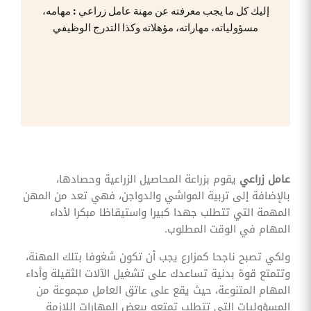
وقوائم
إليك كل ما يجب معرفته عن مهنة عامل زراعي : مهامه،
الاختيار
مسؤولياته، مهاراته، مؤهلاته وكذا التدرج الوظيفي
تحسين
متابعة
مهام
وقوائم
التحقق
الخاصة
بالموارد
البشرية
تتبع
التأمين
الصحي
عامل زراعي
يقوم بزراعة المحاصيل الزراعية وحصادها،
بالإضافة إلى تربية المواشي والدواجن، فهي تعد من المهن
قم بتتبع
طلبات
المهمة التي تتطلب جهدا كبيرا واستيقاظا مبكرا لأداء
استرداد
المهام في الوقت المطلوب.
تكاليف
الرعاية
ولكي تصبح ناجحا كمزارع يجب أن تكون شغوفا بتلك المهنة،
وتتمتع قوة بدنية تساعدك على تشغيل الآلات الثقيلة وأداء
المهام المتنوعة، حيث يقع على عاتق العامل مجموعة من
المسؤوليات التي تتطلب تمتعه ببعض المهارات اللازمة