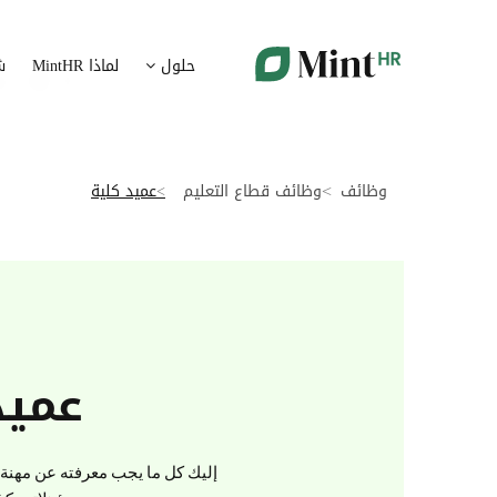
شؤون الموظفين
ت
حلول
لماذا MintHR
ش
بيانات الموارد البشرية ممركزة في بوابة واحدة
قم برقمنة 
الإجازات و الغيابات
إ
قم برقمنة إدارة الإجازات و الغيابات
قم بتسهيل
وظائف
وظائف قطاع التعليم
عميد كلية
ت
تدبير الوثائق
ضمان متاب
قم بإدارة الوثائق الإدارية بشكل أوتوماتيكي
تقارير النفقات
آ
رقمنة إدارة تقارير النفقات
جس نبض 
عميد
الرواتب و التعويض
اعداد الرواتب بشكل أسهل
إليك كل ما يجب معرفته عن مهنة ع