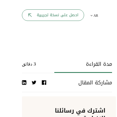
بوابة الموظف
احصل على نسخة تجريبية
AR
يك
لوحه القيادة
تقارير الموارد البشرية
ل كل موظف
ربط المواقع
ات إلى
مدة القراءة
3
دقائق
أحداث الشركة
مشاركة المقال
دليل الشركات
عمليات المصادقة
اشترك في رسائلنا