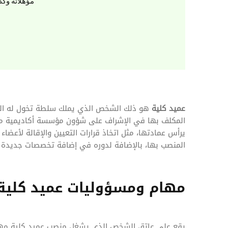
المهام وقوائم الاختيار
مؤهلاته وكذ
تحسين متابعة مهام وقوائم التحقق الخاصة
بالموارد البشرية
تتبع التأمين الصحي
قم بتتبع طلبات استرداد تكاليف الرعاية
عميد كلية
هو ذلك الشخص الذي يملك سلطة تخول له القيام
المكلف بها في الإشراف على شؤون مؤسسة أكاديمية ما، 
يرأس عمادتها، مثل اتخاذ قرارات التعيين والإقالة لأع
المنصب بها، بالإضافة لدوره في إضافة تخصصات جديدة ل
مهام ومسؤوليات عميد كلية
يقع على عاتق الشخص الذي يشغل منصب عميد كلية مهام