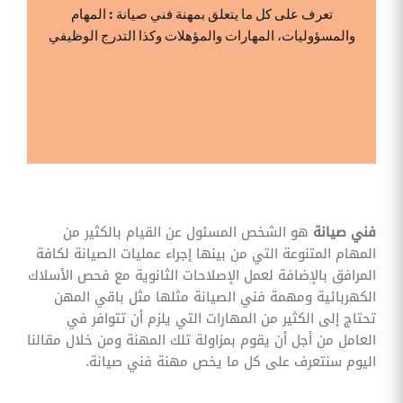
وقوائم
تعرف على كل ما يتعلق بمهنة فني صيانة : المهام
الاختيار
والمسؤوليات، المهارات والمؤهلات وكذا التدرج الوظيفي
تحسين
متابعة
مهام
وقوائم
التحقق
الخاصة
بالموارد
البشرية
تتبع
التأمين
الصحي
فني صيانة
هو الشخص المسئول عن القيام بالكثير من
المهام المتنوعة التي من بينها إجراء عمليات الصيانة لكافة
قم بتتبع
طلبات
المرافق بالإضافة لعمل الإصلاحات الثانوية مع فحص الأسلاك
استرداد
الكهربائية ومهمة فني الصيانة مثلها مثل باقي المهن
تكاليف
الرعاية
تحتاج إلى الكثير من المهارات التي يلزم أن تتوافر في
العامل من أجل أن يقوم بمزاولة تلك المهنة ومن خلال مقالنا
اليوم سنتعرف على كل ما يخص مهنة فني صيانة.