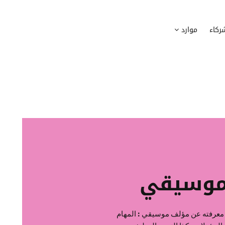
وظيف
أجهزة
ركاء
موارد
عملية التوظيف الخاصة بك
إدارة أسطول الاعلاميات الخاصة بموظف
بسهولة
دماج الموظفين الجدد
برامج
 ادماج موظفيك الجدد
وضع قائمة البرامج المستخدمة من قب
كوين
تتبع التدخلات
عة أفضل لمسارات تدريب موظفيك
تحويل طلبات تدخلات تكنولوجيا المعلوم
تنسيقات رقمية
راء الموظفين
موظفيك
موسيقي
معرفته عن مؤلف موسيقي : المهام