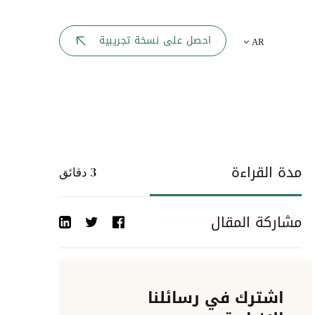
بوابة الموظف
احصل على نسخة تجريبية
AR
يك
لوحه القيادة
تقارير الموارد البشرية
ل كل موظف
ربط المواقع
ات إلى
مدة القراءة
3
دقائق
أحداث الشركة
مشاركة المقال
دليل الشركات
عمليات المصادقة
اشترك في رسائلنا