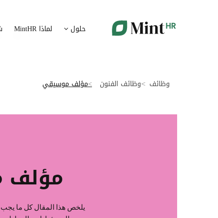
شؤون الموظفين
ت
حلول
لماذا MintHR
ش
بيانات الموارد البشرية ممركزة في بوابة واحدة
قم برقمنة 
الإجازات و الغيابات
إ
قم برقمنة إدارة الإجازات و الغيابات
قم بتسهيل
وظائف
وظائف الفنون
مؤلف موسيقي
ت
تدبير الوثائق
ضمان متاب
قم بإدارة الوثائق الإدارية بشكل أوتوماتيكي
تقارير النفقات
آ
رقمنة إدارة تقارير النفقات
جس نبض 
مؤلف 
الرواتب و التعويض
اعداد الرواتب بشكل أسهل
يلخص هذا المقال كل ما يجب 