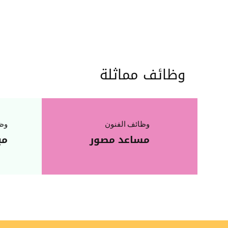
وظائف مماثلة
وظائف الفنون
وظا
مساعد مصور
مب