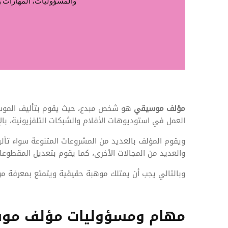
المهام وقوائم الاختيار
والمسؤوليات، المهارات و
تحسين متابعة مهام وقوائم التحقق الخاصة
بالموارد البشرية
تتبع التأمين الصحي
قم بتتبع طلبات استرداد تكاليف الرعاية
مؤلف موسيقي
هو شخص مبدع، حيث يقوم بتأليف الموسي
العمل في استوديوهات الأفلام والشبكات التلفزيونية، بال
ويقوم المؤلف بالعديد من المشروعات المتنوعة سواء تألي
والعديد من المجالات الأخرى، كما يقوم بتعديل المقطوعا
وبالتالي يجب أن يمتلك موهبة حقيقية ويتمتع بمعرفة مو
مهام ومسؤوليات مؤلف مو