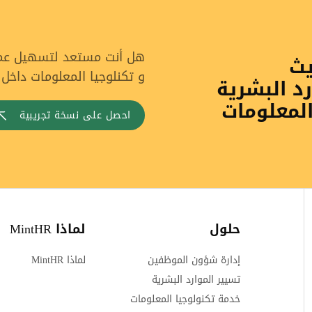
هل أنت مستعد لتسهيل عملي
يث
و تكنلوجيا المعلومات داخل
رد البشرية
المعلومات
احصل على نسخة تجريبية
حلول
لماذا MintHR
إدارة شؤون الموظفين
لماذا MintHR
تسيير الموارد البشرية
خدمة تكنولوجيا المعلومات