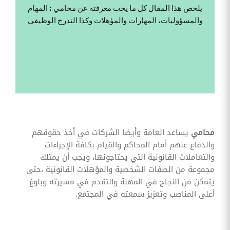
وقوائم
يلخص هذا المقال كل ما يجب معرفته عن محامي : المهام
الاختيار
والمسؤوليات، المهارات والمؤهلات وكذا التدرج الوظيفي
تحسين
متابعة
مهام
وقوائم
التحقق
الخاصة
بالموارد
البشرية
تتبع
التأمين
الصحي
محامي
يساعد العامة وأيضا الشركات في أخذ حقوقهم
والدفاع عنهم أمام المحاكم والقيام بكافة الإجراءات
قم بتتبع
طلبات
والتعاملات القانونية التي يحتاجونها، ويجب أن يمتلك
استرداد
مجموعة من الصفات الشخصية والمؤهلات القانونية ،حتى
تكاليف
الرعاية
يتمكن من النجاح في المهنة والتقدم في مسيرته وبلوغ
أعلى المناصب وتعزيز سمعته في المجتمع.