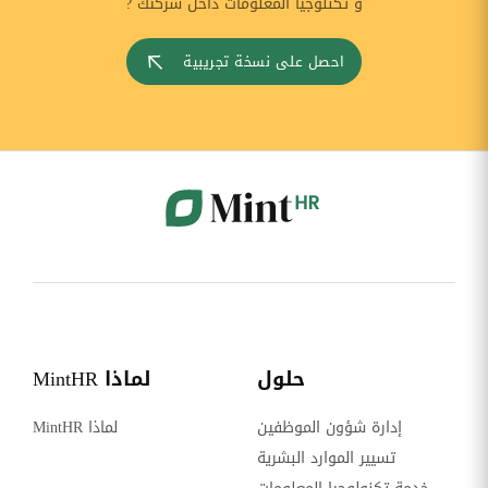
و تكنلوجيا المعلومات داخل شركتك ?
احصل على نسخة تجريبية
حلول
لماذا MintHR
إدارة شؤون الموظفين
لماذا MintHR
تسيير الموارد البشرية