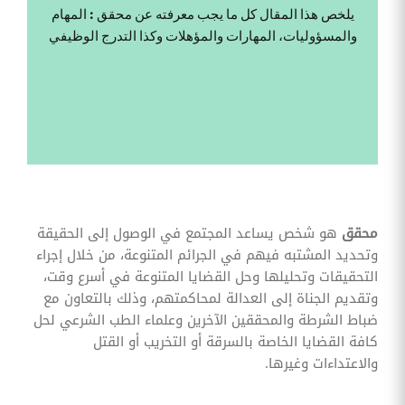
وقوائم
يلخص هذا المقال كل ما يجب معرفته عن محقق : المهام
الاختيار
والمسؤوليات، المهارات والمؤهلات وكذا التدرج الوظيفي
تحسين
متابعة
مهام
وقوائم
التحقق
الخاصة
بالموارد
البشرية
تتبع
التأمين
الصحي
محقق
هو شخص يساعد المجتمع في الوصول إلى الحقيقة
وتحديد المشتبه فيهم في الجرائم المتنوعة، من خلال إجراء
قم بتتبع
طلبات
التحقيقات وتحليلها وحل القضايا المتنوعة في أسرع وقت،
استرداد
وتقديم الجناة إلى العدالة لمحاكمتهم، وذلك بالتعاون مع
تكاليف
الرعاية
ضباط الشرطة والمحققين الآخرين وعلماء الطب الشرعي لحل
كافة القضايا الخاصة بالسرقة أو التخريب أو القتل
والاعتداءات وغيرها.