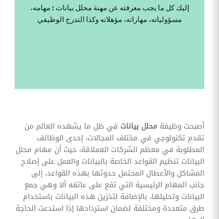
وقوائم
إليك كل ما يجب معرفته عن مهنة محلل بيانات : مهامه،
الاختيار
مسؤولياته، مهاراته، مؤهلاته وكذا التدرج الوظيفي
تحسين
متابعة
مهام
وقوائم
التحقق
الخاصة
بالموارد
البشرية
تتبع
التأمين
الصحي
أصبحت وظيفة
محلل بيانات
في ظل ما يشهده العالم من
تقدم تكنولوجي في مختلف المجالات، إحدى الوظائف
قم بتتبع
طلبات
المطلوبة في معظم الشركات العملاقة، حيث أن مهام محلل
استرداد
البيانات تنظيم القواعد الخاصة بالبيانات والعمل على إصلاح
تكاليف
الرعاية
المشاكل والأعطال المحتمل حدوثها بهذه القواعد، إلى
جانب المهام الرئيسية التي تقع على عاتقه ألا وهي جمع
البيانات وتحليلها، بالإضافة لتخزين هذه البيانات باستخدام
طرق متعددة ومختلفة لضمان استردادها إذا استدعت الحاجة