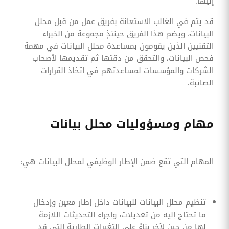
إليها.
قد يتم في الغالب الاستعانة بفريق عمل من قبل محلل
البيانات، ويضم هذا الفريق حينئذٍ مجموعة من الخبراء
التقنيين الذين يقومون بمساعدة محلل البيانات في مهمة
فحص البيانات، والتحقق من دقتها ثم تقديمها لأصحاب
الشركات والمؤسسات لمساعدتهم في اتخاذ القرارات
الصائبة.
مهام ومسؤوليات محلل بيانات
المهام التي تقع ضمن الإطار الوظيفي لمحلل البيانات هي:
تنظيم محلل البيانات للبيانات داخل إطار معين وإدخال
ما تحتاج إليه من تعديلات، وإجراء التحديثات اللازمة
لها من حين لآخر بناءً على التغيرات الطارئة التي قد