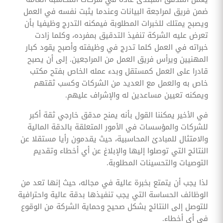
ضمن فريق لمراجعة البيانات وعندما يثبت نفسه في العمل
ويصبح يمتلك للخبرات المطلوبة فيمكنه التدرج وظيفيا بأن
تعرض عليه الشركة تنفيذ التدقيق بمفرده، وكلما زادت
خبراته في العمل كلما تدرج في وظيفته وأصبح يقود كبار
المهنيين ويرأس فريق العمل من المراجعين. إلى أن يصبح
قادرا على العمل كمستقل وبدء عمله الخاص بفتح مكتب
خاص به والعمل مع العديد من الشركات وكسب ثقتهم
ويمكنه تعيين مساعدين له والإشراف عليهم.
في الأخير يمكننا القول بأنه يمنح مدقق خارجي ثقة أكبر
للشركات والمؤسسات في الأمور المتعلقة بالدقة المالية
والامتثال للمبادئ المحاسبية، حيث يقدمون رأيا مستقلا عن
النتائج التي توصلوا إليها والإبلاغ عن أي أخطاء وتقديم
التوصيات والتحسينات المطلوبة.
لذا يجب أن يتمتع بخبرة عالية في مجاله، حيث إنها تعد من
الوظائف الحساسة التي يجب تنفيذها بدقة عالية واحترافية
للتوصل إلى النتائج بشكل صحيح وحماية الشركة من الوقوع
في أي أخطاء.