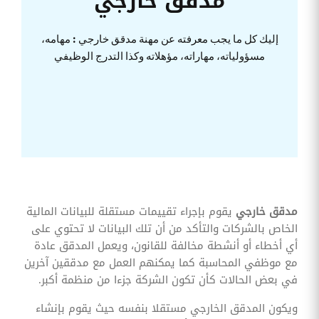
مدقق خارجي
وقوائم
الاختيار
إليك كل ما يجب معرفته عن مهنة مدقق خارجي : مهامه،
تحسين
متابعة
مسؤولياته، مهاراته، مؤهلاته وكذا التدرج الوظيفي
مهام
وقوائم
التحقق
الخاصة
بالموارد
البشرية
تتبع
التأمين
الصحي
قم بتتبع
مدقق خارجي
يقوم بإجراء تقييمات مستقلة للبيانات المالية
طلبات
استرداد
الخاص بالشركات والتأكد من أن تلك البيانات لا تحتوي على
تكاليف
أي أخطاء أو أنشطة مخالفة للقانون، ويعمل المدقق عادة
الرعاية
مع موظفي المحاسبة كما يمكنهم العمل مع مدققين آخرين
في بعض الحالات كأن تكون الشركة جزءا من منظمة أكبر.
ويكون المدقق الخارجي مستقلا بنفسه حيث يقوم بإنشاء