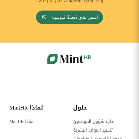
و تكنلوجيا المعلومات داخل شركتك ?
احصل على نسخة تجريبية
حلول
لماذا MintHR
إدارة شؤون الموظفين
لماذا MintHR
تسيير الموارد البشرية
خدمة تكنولوجيا المعلومات