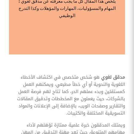
يلخص هذا المقال كل ما يجب معرفته عن مدقق لغوي :
وقوائم
المهام والمسؤوليات، المهارات والمؤهلات وكذا التدرج
الاختيار
الوظيفي
تحسين
متابعة
مهام
وقوائم
التحقق
الخاصة
بالموارد
البشرية
تتبع
التأمين
الصحي
مدقق لغوي
هو شخص متخصص في اكتشاف الأخطاء
اللغوية والنحوية أو أي خطأ مطبعي، ويمكنهم العمل
قم بتتبع
طلبات
كمستقلين وبدء عملهم الحر، كما تتاح لهم فرصة العمل
استرداد
بالشركات، حيث يعملون مع المخططات وتدقيق المقالات
تكاليف
الرعاية
والتقارير وصفحات الويب، بالإضافة إلى الإعلانات والمواد
التسويقية المختلفة والكتيبات.
ويمتلك المدققون خبرة علمية ممتازة تؤهلهم لأداء
مهامهم المتنوعة، حيث تعد مهنة التدقيق من المهن