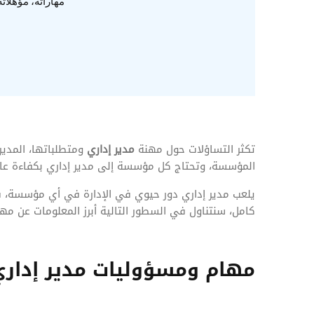
المهام وقوائم الاختيار
مهاراته، مؤهلات
تحسين متابعة مهام وقوائم التحقق الخاصة
بالموارد البشرية
تتبع التأمين الصحي
قم بتتبع طلبات استرداد تكاليف الرعاية
تكثر التساؤلات حول مهنة
مدير إداري
ومتطلباتها، المدي
المؤسسة، وتحتاج كل مؤسسة إلى مدير إداري بكفاءة عال
يلعب مدير إداري دور حيوي في الإدارة في أي مؤسسة،
كامل، سنتناول في السطور التالية أبرز المعلومات عن مهنة
مهام ومسؤوليات مدير إداري