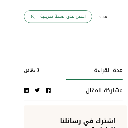
بوابة الموظف
احصل على نسخة تجريبية
AR
يك
لوحه القيادة
تقارير الموارد البشرية
ل كل موظف
ربط المواقع
ات إلى
مدة القراءة
3
دقائق
أحداث الشركة
مشاركة المقال
دليل الشركات
عمليات المصادقة
اشترك في رسائلنا