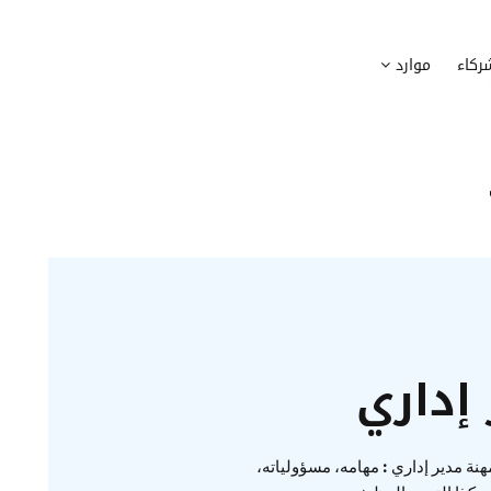
وظيف
أجهزة
ركاء
موارد
عملية التوظيف الخاصة بك
إدارة أسطول الاعلاميات الخاصة بموظف
بسهولة
دماج الموظفين الجدد
برامج
 ادماج موظفيك الجدد
وضع قائمة البرامج المستخدمة من قب
كوين
تتبع التدخلات
عة أفضل لمسارات تدريب موظفيك
تحويل طلبات تدخلات تكنولوجيا المعلوم
تنسيقات رقمية
راء الموظفين
موظفيك
إداري
نة مدير إداري : مهامه، مسؤولياته،