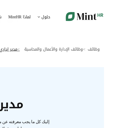
شؤون الموظفين
ت
حلول
لماذا MintHR
ش
بيانات الموارد البشرية ممركزة في بوابة واحدة
قم برقمنة 
الإجازات و الغيابات
إ
قم برقمنة إدارة الإجازات و الغيابات
قم بتسهيل
وظائف
وظائف الإدارة والأعمال والمحاسبة
مدير إداري
ت
تدبير الوثائق
ضمان متاب
قم بإدارة الوثائق الإدارية بشكل أوتوماتيكي
تقارير النفقات
آ
رقمنة إدارة تقارير النفقات
جس نبض 
مدير 
الرواتب و التعويض
اعداد الرواتب بشكل أسهل
إليك كل ما يجب معرفته عن مه