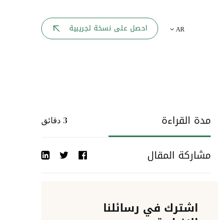
بوابة الموظف
احصل على نسخة تجريبية
AR
يك
لوحه القيادة
تقارير الموارد البشرية
ل كل موظف
ربط المواقع
ات إلى
مدة القراءة
3
دقائق
أحداث الشركة
مشاركة المقال
دليل الشركات
عمليات المصادقة
اشترك في رسائلنا