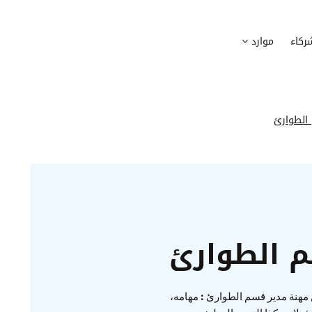
وظيف
أجهزة
ركاء
موارد
عملية التوظيف الخاصة بك
إدارة أسطول الاعلاميات الخاصة بموظف
بسهولة
دماج الموظفين الجدد
برامج
 ادماج موظفيك الجدد
وضع قائمة البرامج المستخدمة من قب
الطوارئ
كوين
تتبع التدخلات
عة أفضل لمسارات تدريب موظفيك
تحويل طلبات تدخلات تكنولوجيا المعلوم
تنسيقات رقمية
راء الموظفين
موظفيك
 الطوارئ
مهنة مدير قسم الطوارئ : مهامه،