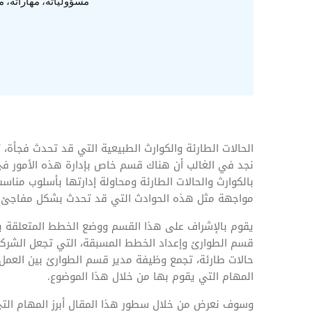
المهام وقوائم الاختيار
مسؤولياته، مهاراته، م
تحسين متابعة مهام وقوائم التحقق الخاصة
بالموارد البشرية
تتبع التأمين الصحي
قم بتتبع طلبات استرداد تكاليف الرعاية
الحالات الطارئة والكوارث الطبيعية التي قد تحدث فجأة، ت
نجد في الغالب أن هناك قسم خاص بإدارة هذه الأمور 
بالكوارث والحالات الطارئة ومحاولة إدارتها بأسلوب من
مواجهة مثل هذه الحوادث التي قد تحدث بشكل مفاجئ.
يقوم بالإشراف على هذا القسم ووضع الخطط المتعلقة ب
قسم الطوارئ وإعداد الخطط المسبقة، التي تجعل الشركة
حالات طارئة، تجمع وظيفة مدير قسم الطوارئ بين العمل
المهام التي يقوم بها من خلال هذا الموضوع.
وسوف نعرض من خلال سطور هذا المقال أبرز المهام التي 