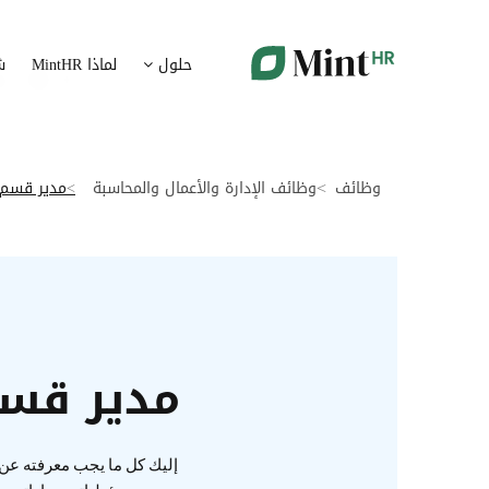
شؤون الموظفين
ت
حلول
لماذا MintHR
ش
بيانات الموارد البشرية ممركزة في بوابة واحدة
قم برقمنة 
الإجازات و الغيابات
إ
قم برقمنة إدارة الإجازات و الغيابات
قم بتسهيل
وظائف
وظائف الإدارة والأعمال والمحاسبة
مدير قسم 
ت
تدبير الوثائق
ضمان متاب
قم بإدارة الوثائق الإدارية بشكل أوتوماتيكي
تقارير النفقات
آ
رقمنة إدارة تقارير النفقات
جس نبض 
مدير قسم
الرواتب و التعويض
اعداد الرواتب بشكل أسهل
إليك كل ما يجب معرفته عن 