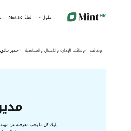
شؤون الموظفين
ت
حلول
لماذا MintHR
ش
بيانات الموارد البشرية ممركزة في بوابة واحدة
قم برقمنة 
الإجازات و الغيابات
إ
قم برقمنة إدارة الإجازات و الغيابات
قم بتسهيل
وظائف
وظائف الإدارة والأعمال والمحاسبة
مدير مالي
ت
تدبير الوثائق
ضمان متاب
قم بإدارة الوثائق الإدارية بشكل أوتوماتيكي
تقارير النفقات
آ
رقمنة إدارة تقارير النفقات
جس نبض 
مدير
الرواتب و التعويض
اعداد الرواتب بشكل أسهل
إليك كل ما يجب معرفته عن مهنة م