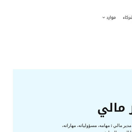
وظيف
أجهزة
ركاء
موارد
عملية التوظيف الخاصة بك
إدارة أسطول الاعلاميات الخاصة بموظف
بسهولة
دماج الموظفين الجدد
برامج
 ادماج موظفيك الجدد
وضع قائمة البرامج المستخدمة من قب
كوين
تتبع التدخلات
عة أفضل لمسارات تدريب موظفيك
تحويل طلبات تدخلات تكنولوجيا المعلوم
تنسيقات رقمية
راء الموظفين
موظفيك
 مالي
دير مالي : مهامه، مسؤولياته، مهاراته،