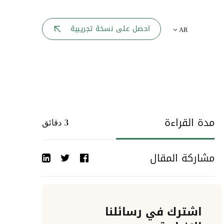
بوابة الموظف
احصل على نسخة تجريبية
AR
يك
لوحه القيادة
تقارير الموارد البشرية
ل كل موظف
ربط المواقع
ات إلى
مدة القراءة
3
دقائق
أحداث الشركة
مشاركة المقال
دليل الشركات
عمليات المصادقة
اشترك في رسائلنا