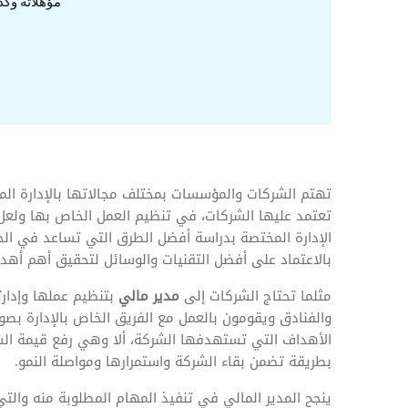
المهام وقوائم الاختيار
مؤهلاته وكذ
تحسين متابعة مهام وقوائم التحقق الخاصة
بالموارد البشرية
تتبع التأمين الصحي
قم بتتبع طلبات استرداد تكاليف الرعاية
تهتم الشركات والمؤسسات بمختلف مجالاتها بالإدارة الما
تعتمد عليها الشركات، في تنظيم العمل الخاص بها ولعل 
الإدارة المختصة بدراسة أفضل الطرق التي تساعد في الح
بالاعتماد على أفضل التقنيات والوسائل لتحقيق أهم أهد
مثلما تحتاج الشركات إلى
مدير مالي
بتنظيم عملها وإدارت
والفنادق ويقومون بالعمل مع الفريق الخاص بالإدارة بص
الأهداف التي تستهدفها الشركة، ألا وهي رفع قيمة الش
بطريقة تضمن بقاء الشركة واستمرارها ومواصلة النمو.
ينجح المدير المالي في تنفيذ المهام المطلوبة منه والت