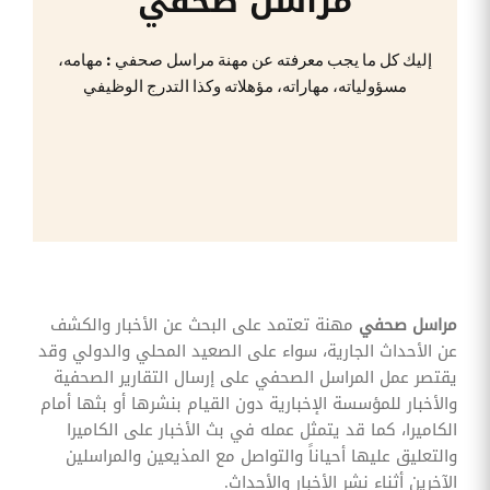
مراسل صحفي
وقوائم
الاختيار
إليك كل ما يجب معرفته عن مهنة مراسل صحفي : مهامه،
تحسين
متابعة
مسؤولياته، مهاراته، مؤهلاته وكذا التدرج الوظيفي
مهام
وقوائم
التحقق
الخاصة
بالموارد
البشرية
تتبع
التأمين
الصحي
قم بتتبع
مراسل صحفي
مهنة تعتمد على البحث عن الأخبار والكشف
طلبات
استرداد
عن الأحداث الجارية، سواء على الصعيد المحلي والدولي وقد
تكاليف
يقتصر عمل المراسل الصحفي على إرسال التقارير الصحفية
الرعاية
والأخبار للمؤسسة الإخبارية دون القيام بنشرها أو بثها أمام
الكاميرا، كما قد يتمثل عمله في بث الأخبار على الكاميرا
والتعليق عليها أحياناً والتواصل مع المذيعين والمراسلين
الآخرين أثناء نشر الأخبار والأحداث.