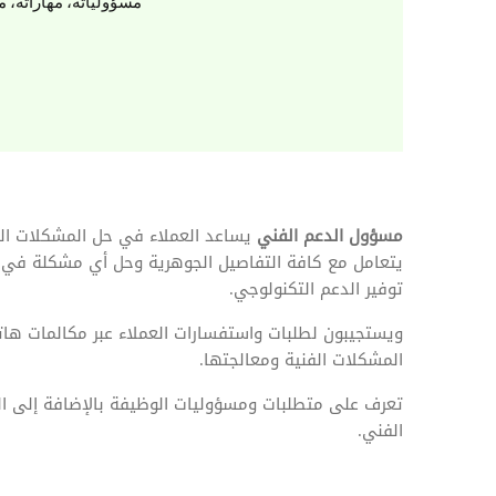
المهام وقوائم الاختيار
مسؤولياته، مهاراته، م
تحسين متابعة مهام وقوائم التحقق الخاصة
بالموارد البشرية
تتبع التأمين الصحي
قم بتتبع طلبات استرداد تكاليف الرعاية
مسؤول الدعم الفني
يساعد العملاء في حل المشكلات الفن
يتعامل مع كافة التفاصيل الجوهرية وحل أي مشكلة في ال
توفير الدعم التكنولوجي.
ويستجيبون لطلبات واستفسارات العملاء عبر مكالمات هاتف
المشكلات الفنية ومعالجتها.
تعرف على متطلبات ومسؤوليات الوظيفة بالإضافة إلى ال
الفني.