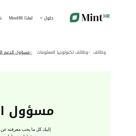
شؤون الموظفين
ت
حلول
لماذا MintHR
ش
بيانات الموارد البشرية ممركزة في بوابة واحدة
قم برقمنة 
الإجازات و الغيابات
إ
قم برقمنة إدارة الإجازات و الغيابات
قم بتسهيل
وظائف
وظائف تكنولوجيا المعلومات
مسؤول الدعم ال
ت
تدبير الوثائق
ضمان متاب
قم بإدارة الوثائق الإدارية بشكل أوتوماتيكي
تقارير النفقات
آ
رقمنة إدارة تقارير النفقات
جس نبض 
مسؤول ال
الرواتب و التعويض
اعداد الرواتب بشكل أسهل
إليك كل ما يجب معرفته عن م