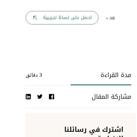
بوابة الموظف
احصل على نسخة تجريبية
AR
يك
لوحه القيادة
تقارير الموارد البشرية
ل كل موظف
ربط المواقع
ات إلى
مدة القراءة
3
دقائق
أحداث الشركة
مشاركة المقال
دليل الشركات
عمليات المصادقة
اشترك في رسائلنا