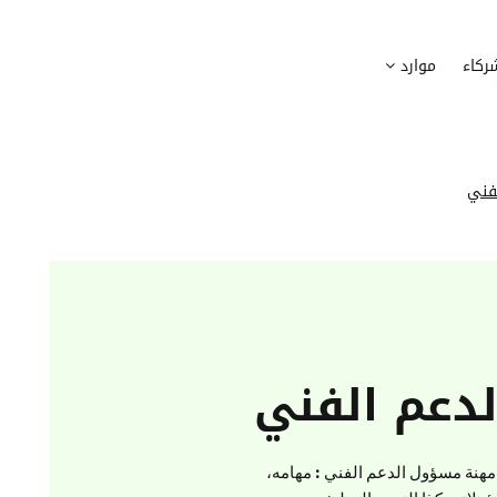
وظيف
أجهزة
ركاء
موارد
عملية التوظيف الخاصة بك
إدارة أسطول الاعلاميات الخاصة بموظف
بسهولة
دماج الموظفين الجدد
برامج
 ادماج موظفيك الجدد
وضع قائمة البرامج المستخدمة من قب
فني
كوين
تتبع التدخلات
عة أفضل لمسارات تدريب موظفيك
تحويل طلبات تدخلات تكنولوجيا المعلوم
تنسيقات رقمية
راء الموظفين
موظفيك
دعم الفني
هنة مسؤول الدعم الفني : مهامه،