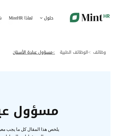
شؤون الموظفين
ت
حلول
لماذا MintHR
ش
بيانات الموارد البشرية ممركزة في بوابة واحدة
قم برقمنة 
الإجازات و الغيابات
إ
قم برقمنة إدارة الإجازات و الغيابات
قم بتسهيل
وظائف
الوظائف الطبية
مسؤول عيادة الأسنان
ت
تدبير الوثائق
ضمان متاب
قم بإدارة الوثائق الإدارية بشكل أوتوماتيكي
تقارير النفقات
آ
رقمنة إدارة تقارير النفقات
جس نبض 
مسؤول عيا
الرواتب و التعويض
اعداد الرواتب بشكل أسهل
يلخص هذا المقال كل ما يجب معرف