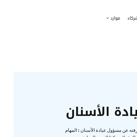
وظيف
أجهزة
ركاء
موارد
عملية التوظيف الخاصة بك
إدارة أسطول الاعلاميات الخاصة بموظف
بسهولة
دماج الموظفين الجدد
برامج
 ادماج موظفيك الجدد
وضع قائمة البرامج المستخدمة من قب
كوين
تتبع التدخلات
عة أفضل لمسارات تدريب موظفيك
تحويل طلبات تدخلات تكنولوجيا المعلوم
تنسيقات رقمية
راء الموظفين
موظفيك
دة الأسنان
ته عن مسؤول عيادة الأسنان : المهام