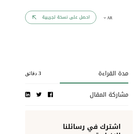
بوابة الموظف
احصل على نسخة تجريبية
AR
يك
لوحه القيادة
تقارير الموارد البشرية
ل كل موظف
ربط المواقع
ات إلى
مدة القراءة
3
دقائق
أحداث الشركة
مشاركة المقال
دليل الشركات
عمليات المصادقة
اشترك في رسائلنا