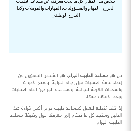
يلخص هذا المقال كل ما يجب معرفته عن مساعد الطبيب
وقوائم
الجراح : المهام والمسؤوليات، المهارات والمؤهلات وكذا
الاختيار
التدرج الوظيفي
تحسين
متابعة
مهام
وقوائم
التحقق
الخاصة
بالموارد
البشرية
تتبع
التأمين
الصحي
من هو
مساعد الطبيب الجراح
، هو الشخص المسؤول عن
إعداد غرفة العمليات قبل إجراء الحراجة، ووضع الأدوات
قم بتتبع
طلبات
والمعدات اللازمة للجراحة، ومساعدة الجراحين أثناء العمليات
استرداد
وبعد الانتهاء منها.
تكاليف
الرعاية
إذا كنت تتطلع للعمل كمساعد طبيب جراح، أكمل قراءة هذا
الدليل وستجد كل ما تحتاج إلى معرفته حول وظيفة مساعد
الطبيب الجراح.