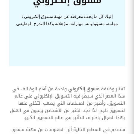
مسوق إلكتروني
وقوائم
الاختيار
إليك كل ما يجب معرفته عن مهنة مسوق إلكتروني :
تحسين
متابعة
مهامه، مسؤولياته، مهاراته، مؤهلاته وكذا التدرج الوظيفي
مهام
وقوائم
التحقق
الخاصة
بالموارد
البشرية
تتبع
التأمين
الصحي
قم بتتبع
تعتبر وظيفة
مسوق إلكتروني
واحدة من أهم الوظائف في
طلبات
استرداد
هذا العصر الذي سيطر فيه التسويق الإلكتروني على عالم
تكاليف
التسويق، وأصبح من المسلمات التي يصعب التخلي عنها
الرعاية
لتسويق ناجح، لذا نجد الكثير من الأشخاص يرغبون في العمل
بهذا المجال باحتراف للتأثير في عالم التسويق الكبير.
سنقدم في السطور التالية أبرز المعلومات عن مهنة مسوق