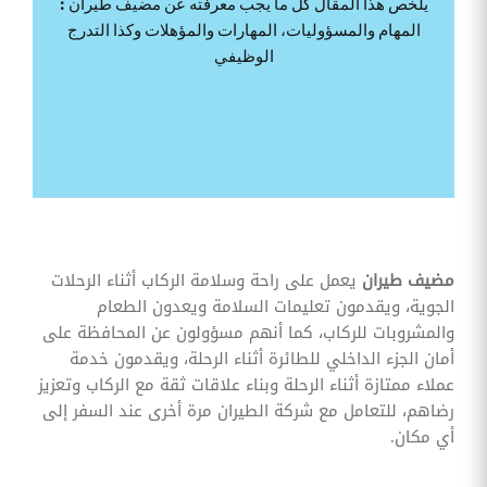
يلخص هذا المقال كل ما يجب معرفته عن مضيف طيران :
وقوائم
المهام والمسؤوليات، المهارات والمؤهلات وكذا التدرج
الاختيار
الوظيفي
تحسين
متابعة
مهام
وقوائم
التحقق
الخاصة
بالموارد
البشرية
تتبع
التأمين
الصحي
مضيف طيران
يعمل على راحة وسلامة الركاب أثناء الرحلات
الجوية، ويقدمون تعليمات السلامة ويعدون الطعام
قم بتتبع
طلبات
والمشروبات للركاب، كما أنهم مسؤولون عن المحافظة على
استرداد
أمان الجزء الداخلي للطائرة أثناء الرحلة، ويقدمون خدمة
تكاليف
الرعاية
عملاء ممتازة أثناء الرحلة وبناء علاقات ثقة مع الركاب وتعزيز
رضاهم، للتعامل مع شركة الطيران مرة أخرى عند السفر إلى
أي مكان.